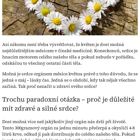
Asi nikomu není třeba vysvětlovat, že květen je dost možná
nejdůležitějším měsícem v čínské medicíně. Koneckonců, srdce je
hnacím motorem celého našeho těla a pokud nebude v pořádku,
odskáčou to všechny ostatní části těla.
Možná je srdce orgánem měsíce května právě z toho důvodu, že se
jedná o máj – lásky čas. Jedná se o období, kdy tak nějak všechno
začíná. Tak proč nezačít u zdraví svého srdce?
Trochu paradoxní otázka – proč je důležité
mít zdravé a silné srdce?
Dost možná více než jakýkoliv jiný orgán nás drží při životě.
Tento 300gramový orgán za jednu minutu přečerpá a okysličí 4-8
litrů krve, odkud ji pak distribuuje do celého našeho těla. Pokud