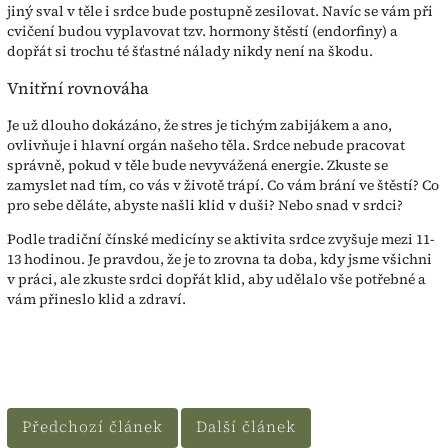
jiný sval v těle i srdce bude postupně zesilovat. Navíc se vám při
cvičení budou vyplavovat tzv. hormony štěstí (endorfiny) a
dopřát si trochu té šťastné nálady nikdy není na škodu.
Vnitřní rovnováha
Je už dlouho dokázáno, že stres je tichým zabijákem a ano,
ovlivňuje i hlavní orgán našeho těla. Srdce nebude pracovat
správně, pokud v těle bude nevyvážená energie. Zkuste se
zamyslet nad tím, co vás v životě trápí. Co vám brání ve štěstí? Co
pro sebe děláte, abyste našli klid v duši? Nebo snad v srdci?
Podle tradiční čínské medicíny se aktivita srdce zvyšuje mezi 11-
13 hodinou. Je pravdou, že je to zrovna ta doba, kdy jsme všichni
v práci, ale zkuste srdci dopřát klid, aby udělalo vše potřebné a
vám přineslo klid a zdraví.
Předchozí článek
Další článek