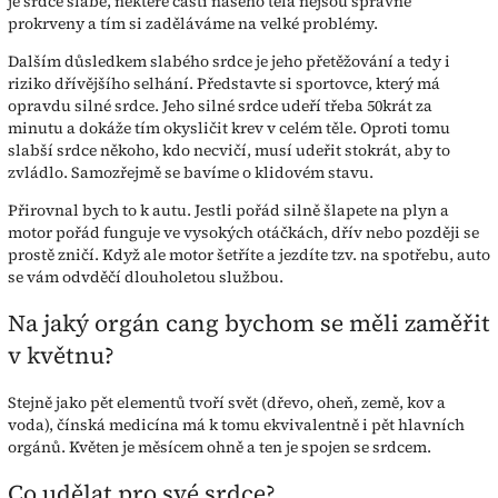
je srdce slabé, některé části našeho těla nejsou správně
prokrveny a tím si zaděláváme na velké problémy.
Dalším důsledkem slabého srdce je jeho přetěžování a tedy i
riziko dřívějšího selhání. Představte si sportovce, který má
opravdu silné srdce. Jeho silné srdce udeří třeba 50krát za
minutu a dokáže tím okysličit krev v celém těle. Oproti tomu
slabší srdce někoho, kdo necvičí, musí udeřit stokrát, aby to
zvládlo. Samozřejmě se bavíme o klidovém stavu.
Přirovnal bych to k autu. Jestli pořád silně šlapete na plyn a
motor pořád funguje ve vysokých otáčkách, dřív nebo později se
prostě zničí. Když ale motor šetříte a jezdíte tzv. na spotřebu, auto
se vám odvděčí dlouholetou službou.
Na jaký orgán cang bychom se měli zaměřit
v květnu?
Stejně jako pět elementů tvoří svět (dřevo, oheň, země, kov a
voda), čínská medicína má k tomu ekvivalentně i pět hlavních
orgánů. Květen je měsícem ohně a ten je spojen se srdcem.
Co udělat pro své srdce?