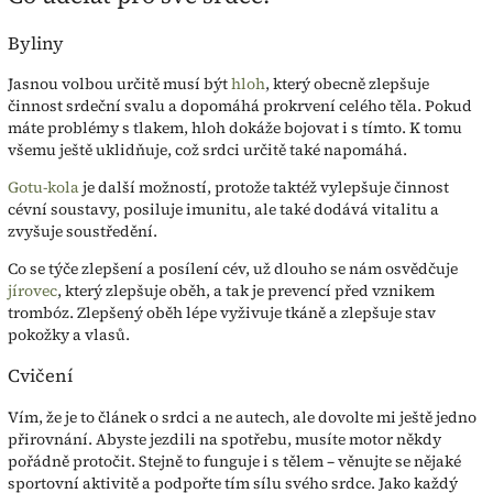
Byliny
Jasnou volbou určitě musí být
hloh
, který obecně zlepšuje
činnost srdeční svalu a dopomáhá prokrvení celého těla. Pokud
máte problémy s tlakem, hloh dokáže bojovat i s tímto. K tomu
všemu ještě uklidňuje, což srdci určitě také napomáhá.
Gotu-kola
je další možností, protože taktéž vylepšuje činnost
cévní soustavy, posiluje imunitu, ale také dodává vitalitu a
zvyšuje soustředění.
Co se týče zlepšení a posílení cév, už dlouho se nám osvědčuje
jírovec
, který zlepšuje oběh, a tak je prevencí před vznikem
trombóz. Zlepšený oběh lépe vyživuje tkáně a zlepšuje stav
pokožky a vlasů.
Cvičení
Vím, že je to článek o srdci a ne autech, ale dovolte mi ještě jedno
přirovnání. Abyste jezdili na spotřebu, musíte motor někdy
pořádně protočit. Stejně to funguje i s tělem – věnujte se nějaké
sportovní aktivitě a podpořte tím sílu svého srdce. Jako každý