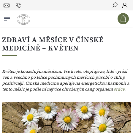
Hledat
ZDRAVÍ A MĚSÍCE V ČÍNSKÉ
MEDICÍNĚ – KVĚTEN
Květen je kouzelným měsícem. Vše kvete, otepluje se, lidé vyráží
ven a všechno po lehce pochmurných měsících působí o chlup
pozitivněji. Čínská medicína apeluje na energetickou harmonii a
tento měsíc je podle ní nejvíce ohroženým cang orgánem
srdce
.