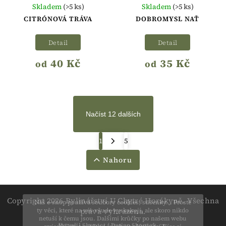
Skladem
(>5 ks)
Skladem
(>5 ks)
CITRÓNOVÁ TRÁVA
DOBROMYSL NAŤ
Detail
Detail
40 Kč
35 Kč
od
od
Načíst 12 dalších
1
5
Nahoru
Copyright 2026
Bylinářství U Chytré Horákyně
. Všechna
Náš e-shop používá soubory cookies, sušenky... Prostě
práva vyhrazena.
ty věci, které na vás všude vyskakují, ale skoro nikdo
netuší k čemu jsou. Dalšími krůčky po našem webu
Vytvořil
Shoptet
| Design
Shoptak.cz.