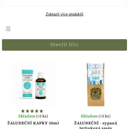
Zobrazit více produktů
Doporučujeme
Otevřít filtr
Nejlevnější
Nejdražší
Nejprodávanější
Abecedně
Skladem
(>5 ks)
Skladem
(>5 ks)
ŽALUDEČNÍ KAPKY 50ml
ŽALUDEČNÍ - sypaná
bylinková směs