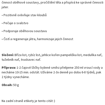
činnost oběhové soustavy, pročištění těla a přispívá ke správné činnosti
jater.
• Pozitivně ovlivňuje stav kloubů
• Pečuje o svalstvo
• Podporuje oběhovou soustavu
• Čistí a regeneruje játra, harmonizuje jejich činnost
Složení:
Bříza list, rybíz list, jehlice kořen pampeliška list, meduňka nať,
tužebník nať, truskavec nať.
Příprava:
1-2 čajové lžičky bylinné směsi přelijeme 250 ml vroucí vody a
necháme 10-15 min. odstát. Užíváme 2-3x denně po dobu 6-8 týdnů, pak
2 týdny vynecháme.
Obsah:
50 g
Na zadní straně etikety je tento citát :)