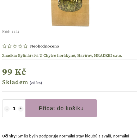
Kód:
1124
Neohodnoceno
Značka:
Bylinářství U Chytré horákyně, Havířov, HRADZKI s.r.o.
99 Kč
Skladem
(>5 ks)
Přidat do košíku
Účinky:
Směs bylin podporuje normální stav kloubů a svalů, normální