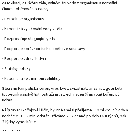
detoxikaci, osvěžení těla, vylučování vody z organismu a normální
činnost oběhové soustavy.
• Detoxikuje organismus
• Napomáhá vylučování vody z těla
• Rozprouďuje stagnující lymfu
• Podporuje správnou funkci oběhové soustavy
• Podporuje zdraví ledvin
• Zmírňuje otoky
• Napomáhá ke zmírnění celulitidy
Složení:
Pampeliška kořen, vřes květ, svízel nať, bříza list, gotu kola
(pupečník asijský) list, ostružina list, echinacea (třapatka) kořen, pýr
kořen.
Příprava:
1-2 čajové lžičky bylinné směsi přelijeme 250 ml vroucí vody a
necháme 10-15 min. odstát. Užíváme 2-3x denně po dobu 6-8 týdnů, pak
2 týdny vynecháme.