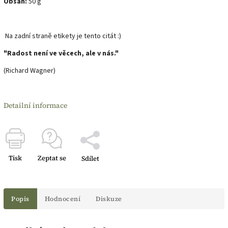
Obsah:
50 g
Na zadní straně etikety je tento citát :)
"Radost není ve věcech, ale v nás."
(Richard Wagner)
Detailní informace
Tisk
Zeptat se
Sdílet
Popis
Hodnocení
Diskuze