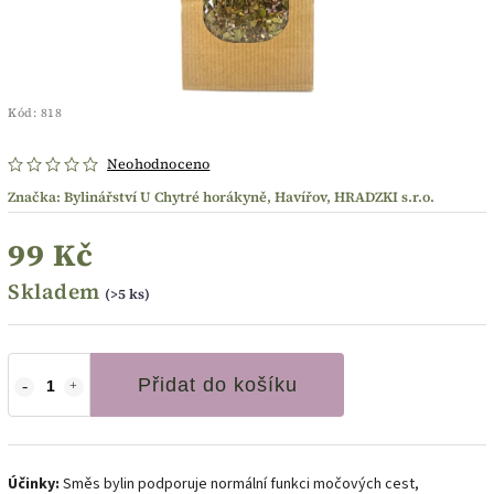
Kód:
818
Neohodnoceno
Značka:
Bylinářství U Chytré horákyně, Havířov, HRADZKI s.r.o.
99 Kč
Skladem
(>5 ks)
Přidat do košíku
Účinky:
Směs bylin podporuje normální funkci močových cest,