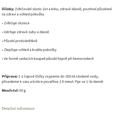
Účinky:
Zvlhčování sliznic úst a krku, zdravé dásně, pozitivní působení
na zdraví a vzhled pokožky.
• Zvlhčuje sliznice
• Udržuje zdravé zuby a dásně
• Působí protizánětlivě
• Zlepšuje vzhled a kvalitu pokožky
• Ve formě sedacích koupelí působí hojivě při hemoroidech
Příprava:
1-2 čajové lžičky vsypeme do 250 ml studené vody,
přivedeme k varu a krátce povaříme 2-5 minut. Pije se 1-3x denně.
Množství:
50 g
Detailní informace