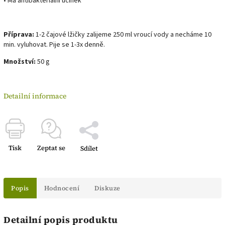
• Má antibakteriální účinek
Příprava:
1-2 čajové lžičky zalijeme 250 ml vroucí vody a necháme 10
min. vyluhovat. Pije se 1-3x denně.
Množství:
50 g
Detailní informace
Tisk
Zeptat se
Sdílet
Popis
Hodnocení
Diskuze
Detailní popis produktu