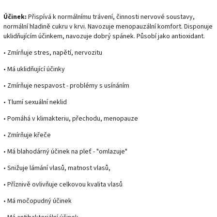
Účinek:
Přispívá k normálnímu trávení, činnosti nervové soustavy,
normální hladině cukru v krvi. Navozuje menopauzální komfort. Disponuje
uklidňujícím účinkem, navozuje dobrý spánek. Působí jako antioxidant.
• Zmírňuje stres, napětí, nervozitu
• Má uklidňující účinky
• Zmírňuje nespavost - problémy s usínáním
• Tlumí sexuální neklid
• Pomáhá v klimakteriu, přechodu, menopauze
• Zmírňuje křeče
• Má blahodárný účinek na pleť - "omlazuje"
• Snižuje lámání vlasů, matnost vlasů,
• Příznivě ovlivňuje celkovou kvalita vlasů
• Má močopudný účinek